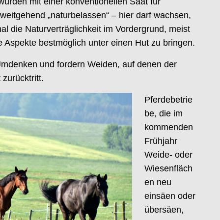
urden mit einer konventionellen Saat für
eitgehend „naturbelassen“ – hier darf wachsen,
mal die Naturverträglichkeit im Vordergrund, meist
de Aspekte bestmöglich unter einen Hut zu bringen.
 Umdenken und fordern Weiden, auf denen der
zurücktritt.
Pferdebetrie
be, die im
kommenden
Frühjahr
Weide- oder
Wiesenfläch
en neu
einsäen oder
übersäen,