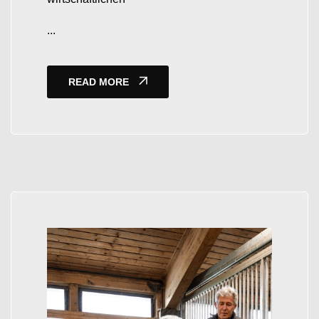
...
READ MORE